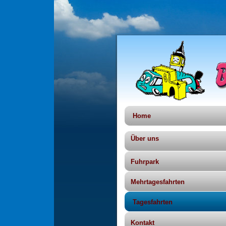
Home
Über uns
Fuhrpark
Mehrtagesfahrten
Tagesfahrten
Kontakt